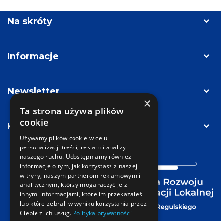
Re
Kluwer
Metropolii
Polskich
Na skróty
im.
Pawła
Adamowicza
Informacje
Newsletter
×
Ta strona używa plików
cookie
Kontakt
Używamy plików cookie w celu
personalizacji treści, reklam i analizy
naszego ruchu. Udostępniamy również
informacje o tym, jak korzystasz z naszej
witryny, naszym partnerom reklamowym i
analitycznym, którzy mogą łączyć je z
innymi informacjami, które im przekazałeś
lub które zebrali w wyniku korzystania przez
Ciebie z ich usług.
Polityka prywatności