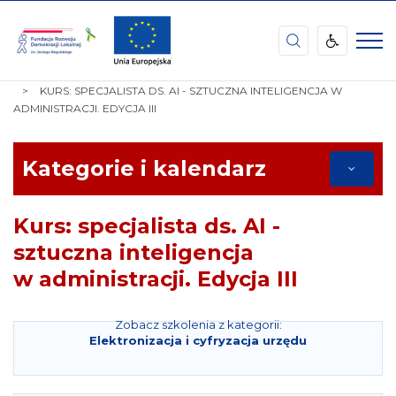
Fundacja
Rozwoju
Demokracji
STRONA
TEMATY
ELEKTRONIZACJA I CYFRYZACJA URZĘDU
Lokalnej
GŁÓWNA
KURS: SPECJALISTA DS. AI - SZTUCZNA INTELIGENCJA W
im.
ADMINISTRACJI. EDYCJA III
Jerzego
Regulskiego
Kategorie i kalendarz
Kurs: specjalista ds. AI -
sztuczna inteligencja
w administracji. Edycja III
Zobacz szkolenia z kategorii:
Elektronizacja i cyfryzacja urzędu