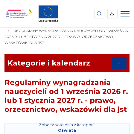
Fundacja
Rozwoju
Demokracji
STRONA
TEMATY
OŚWIATA
Lokalnej
GŁÓWNA
REGULAMINY WYNAGRADZANIA NAUCZYCIELI OD 1 WRZEŚNIA
im.
2026 R. LUB 1 STYCZNIA 2027 R. - PRAWO, ORZECZNICTWO,
Jerzego
WSKAZÓWKI DLA JST
Regulskiego
Kategorie i kalendarz
Regulaminy wynagradzania
nauczycieli od 1 września 2026 r.
lub 1 stycznia 2027 r. - prawo,
orzecznictwo, wskazówki dla jst
Zobacz szkolenia z kategorii:
Oświata