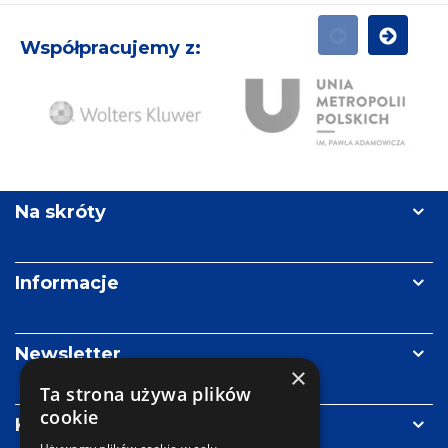
Współpracujemy z:
POPRZEDNI
NASTĘPN
Ży
Wolters
Unia
Re
Kluwer
Metropolii
Polskich
Na skróty
im.
Pawła
Adamowicza
Informacje
Newsletter
×
Ta strona używa plików
cookie
Kontakt